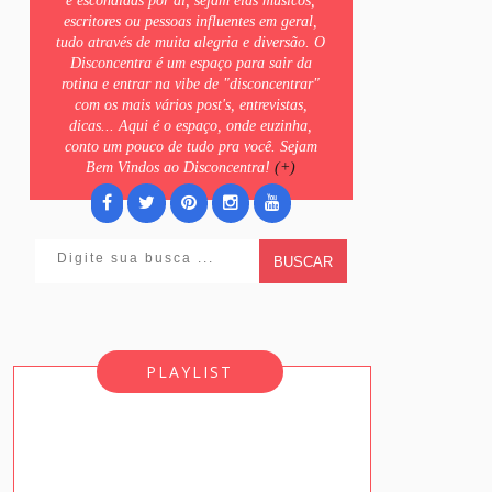
e escondidas por ai, sejam elas músicos,
escritores ou pessoas influentes em geral,
tudo através de muita alegria e diversão. O
Disconcentra é um espaço para sair da
rotina e entrar na vibe de "disconcentrar"
com os mais vários post's, entrevistas,
dicas... Aqui é o espaço, onde euzinha,
conto um pouco de tudo pra você. Sejam
Bem Vindos ao Disconcentra!
(+)
BUSCAR
PLAYLIST