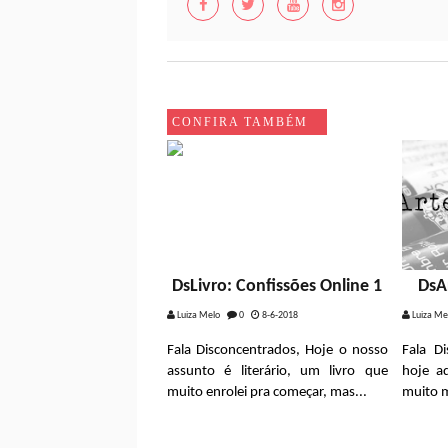
CONFIRA TAMBÉM
DsLivro: Confissões Online 1
DsA
Luiza Melo
0
8-6-2018
Luiza Me
Fala Disconcentrados, Hoje o nosso
Fala D
assunto é literário, um livro que
hoje a
muito enrolei pra começar, mas...
muito m