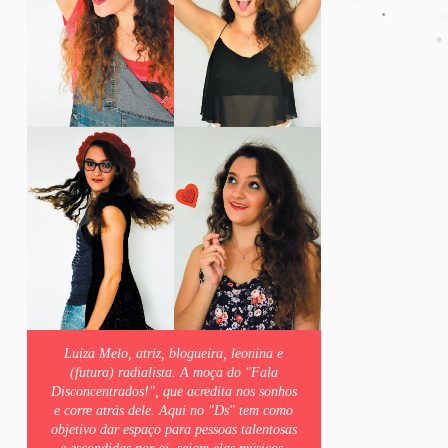
Luiza Melo, atriz, blogueira, leonina e
(futura) radialista. A moça do "Fala
Disconcentrados!", que acredita nos sonhos
e corre atrás dele. Aqui no "Ds" tem como
objetivo dar espaço para pessoas talentosas