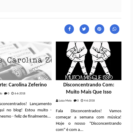
rte: Carolina Zeferino
Disconcentrando Com:
Muito Mais Que Isso
lo
0
6-6-2018
Luiza Melo
0
4-6-2018
isconcentrados! Lançamento
qui no blog! Estou muito -
Fala Disconcentrados! Vamos
esmo - feliz de finalmente...
começar a semana com música!
Hoje o nosso "Disconcentrando
com" é com a...