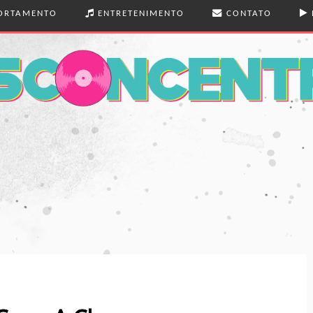
RTAMENTO
ENTRETENIMENTO
CONTATO
 E BELEZA
MÚSICA
 REAL
LIVROS
ENS
TEATRO
EXÕES
FILMES
SÉRIES
FOTOGRAFIA