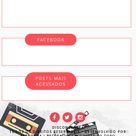
FACEBOOK
POSTS MAIS
ACESSADOS
DISCONCENTRA
TODOS OS DIREITOS RESERVADOS • DESENVOLVIDO POR