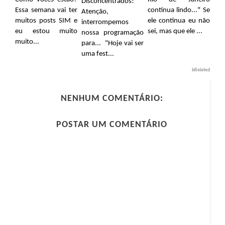
Disconcentrados!
Essa semana vai ter
continua lindo..." Se
Atenção,
muitos posts SIM e
ele continua eu não
interrompemos
eu estou muito
sei, mas que ele ...
nossa programação
muito...
para... "Hoje vai ser
uma fest...
bRelated
NENHUM COMENTÁRIO:
POSTAR UM COMENTÁRIO