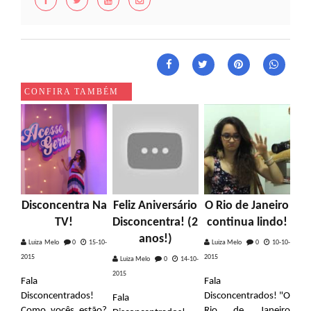
CONFIRA TAMBÉM
Disconcentra Na
Feliz Aniversário
O Rio de Janeiro
TV!
Disconcentra! (2
continua lindo!
anos!)
Luiza Melo
0
15-10-
Luiza Melo
0
10-10-
2015
2015
Luiza Melo
0
14-10-
2015
Fala
Fala
Disconcentrados!
Disconcentrados! "O
Fala
Como vocês estão?
Rio de Janeiro