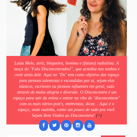
Luiza Melo, atriz, blogueira, leonina e (futura) radialista. A
moça do "Fala Disconcentrados!", que acredita nos sonhos e
corre atrás dele. Aqui no "Ds" tem como objetivo dar espaço
para pessoas talentosas e escondidas por ai, sejam elas
músicos, escritores ou pessoas influentes em geral, tudo
através de muita alegria e diversão. O Disconcentra é um
espaço para sair da rotina e entrar na vibe de "disconcentrar"
com os mais vários post's, entrevistas, dicas... Aqui é o
espaço, onde euzinha, conto um pouco de tudo pra você.
Sejam Bem Vindos ao Disconcentra!
(+)