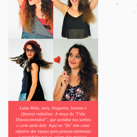
Luiza Melo, atriz, blogueira, leonina e
(futura) radialista. A moça do "Fala
Disconcentrados!", que acredita nos sonhos
e corre atrás dele. Aqui no "Ds" tem como
objetivo dar espaço para pessoas talentosas