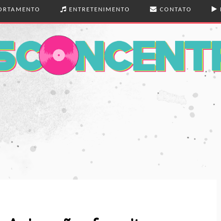
RTAMENTO
ENTRETENIMENTO
CONTATO
 E BELEZA
MÚSICA
 REAL
LIVROS
ENS
TEATRO
EXÕES
FILMES
SÉRIES
FOTOGRAFIA