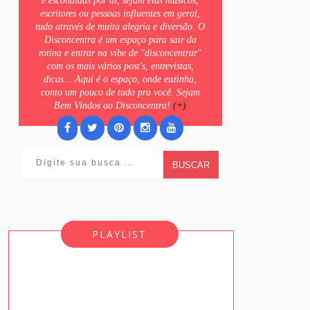
e escondidas por ai, sejam elas músicos,
escritores ou pessoas influentes em geral,
tudo através de muita alegria e diversão. O
Disconcentra é um espaço para sair da
rotina e entrar na vibe de "disconcentrar"
com os mais vários post's, entrevistas,
dicas... Aqui é o espaço, onde euzinha,
conto um pouco de tudo pra você. Sejam
Bem Vindos ao Disconcentra!
(+)
BUSCAR
PLAYLIST