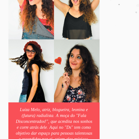
Luiza Melo, atriz, blogueira, leonina e
(futura) radialista. A moça do "Fala
Disconcentrados!", que acredita nos sonhos
e corre atrás dele. Aqui no "Ds" tem como
objetivo dar espaço para pessoas talentosas