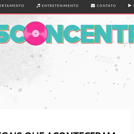
RTAMENTO
ENTRETENIMENTO
CONTATO
 E BELEZA
MÚSICA
 REAL
LIVROS
ENS
TEATRO
EXÕES
FILMES
SÉRIES
FOTOGRAFIA