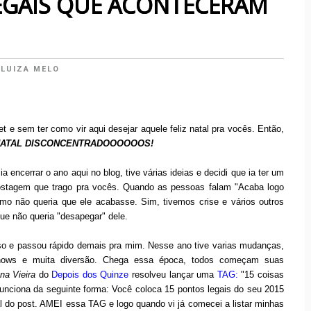
LEGAIS QUE ACONTECERAM
:
LUIZA MELO
t e sem ter como vir aqui desejar aquele feliz natal pra vocês. Então,
NATAL DISCONCENTRADOOOOOOS!
encerrar o ano aqui no blog, tive várias ideias e decidi que ia ter um
 postagem que trago pra vocês. Quando as pessoas falam "Acaba logo
 não queria que ele acabasse. Sim, tivemos crise e vários outros
e não queria "desapegar" dele.
nso e passou rápido demais pra mim. Nesse ano tive varias mudanças,
shows e muita diversão. Chega essa época, todos começam suas
na Vieira
do
Depois dos Quinze
resolveu lançar uma
TAG:
"15 coisas
nciona da seguinte forma: Você coloca 15 pontos legais do seu 2015
al do post. AMEI essa TAG e logo quando vi já comecei a listar minhas