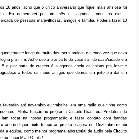
 18 anos, acho que o único aniversário que fiquei mais ansiosa foi
 tal. Eu comemorei por um mês e agradeci todos os dias -
ercada de pessoas maravilhosas, amigos e família. Poderia fazer 18
sequentemente longe de muito dos meus amigos e a cada vez que dava
legria pra mim. Acho que a pior parte de você sair de casa/cidade é a
. E a pior parte de crescer é a agenda cheia de coisas pra fazer e
 agradeço a todos os meus amigos que demos um jeito pra dar um
 fevereiro até novembro eu trabalhei em uma rádio que tinha como
dentes. Minha função no programa Circuito Brasil era Produtora de
e iam tocar na nossa programação e fazer contato com bandas
e o ano dediquei muito tempo ao projeto e agora em Dezembro recebi
a a equipe, como melhor programa laboratorial de áudio pela Circuito
e eu fiquei MUITO feliz!