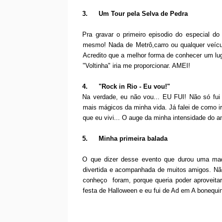
3.
Um Tour pela Selva de Pedra
Pra gravar o primeiro episodio do especial d
mesmo! Nada de Metrô,carro ou qualquer veícu
Acredito que a melhor forma de conhecer um 
"Voltinha" iria me proporcionar. AMEI!
4.
"Rock in Rio - Eu vou!"
Na verdade, eu não vou... EU FUI! Não só fu
mais mágicos da minha vida. Já falei de como i
que eu vivi... O auge da minha intensidade do 
5.
Minha primeira balada
O que dizer desse evento que durou uma mad
divertida e acompanhada de muitos amigos. Nã
conheço foram, porque queria poder aproveitar
festa de Halloween e eu fui de Ad em A bonequi