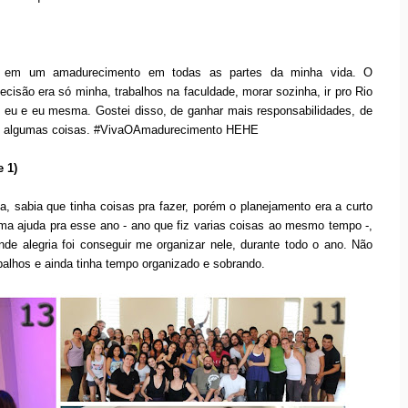
m em um amadurecimento em todas as partes da minha vida. O
cisão era só minha, trabalhos na faculdade, morar sozinha, ir pro Rio
s eu e eu mesma. Gostei disso, de ganhar mais responsabilidades, de
e de algumas coisas. #VivaOAmadurecimento HEHE
e 1)
 sabia que tinha coisas pra fazer, porém o planejamento era a curto
ma ajuda pra esse ano - ano que fiz varias coisas ao mesmo tempo -,
de alegria foi conseguir me organizar nele, durante todo o ano. Não
abalhos e ainda tinha tempo organizado e sobrando.