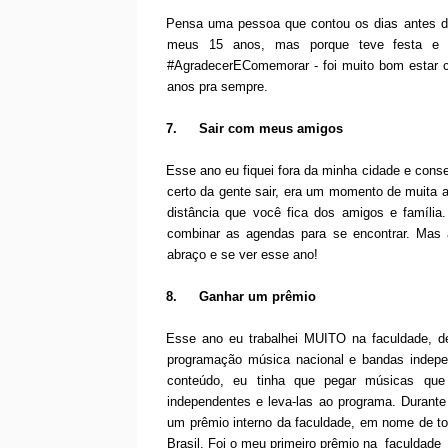
Pensa uma pessoa que contou os dias antes dos
meus 15 anos, mas porque teve festa e
#AgradecerEComemorar - foi muito bom estar c
anos pra sempre.
7.
Sair com meus amigos
Esse ano eu fiquei fora da minha cidade e con
certo da gente sair, era um momento de muita a
distância que você fica dos amigos e família
combinar as agendas para se encontrar. Mas
abraço e se ver esse ano!
8.
Ganhar um prêmio
Esse ano eu trabalhei MUITO na faculdade, de
programação música nacional e bandas indepen
conteúdo, eu tinha que pegar músicas qu
independentes e leva-las ao programa. Durant
um prêmio interno da faculdade, em nome de tod
Brasil. Foi o meu primeiro prêmio na faculdade 