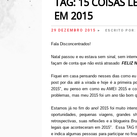
TAG: 15 COISAS 
EM 2015
29 DEZEMBRO 2015
ESCRITO POR
►
Fala Disconcentrados!
Natal passou e eu estava sem sinal, sem interne
façam de conta que não está atrasado:
FELIZ 
Fiquei em casa pensando nesses dias como eu ia 
post por dia até a virada e hoje é a primeira
2015", eu penso em como eu AMEI 2015 e como
problemas, mas meu 2015 foi um ano tão bom qu
Estamos já no fim do ano! 2015 foi muito inte
oportunidades, pequenas viagens, grandes 
retrospectivas, suas reflexões e a blogueira
Bru
legais que aconteceram em 2015". Essa TAG fu
e indica algumas pessoas para participar no fin