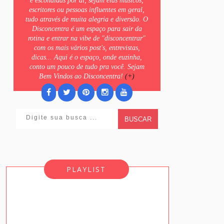
e escondidas por ai, sejam elas músicos,
escritores ou pessoas influentes em geral,
tudo através de muita alegria e diversão. O
Disconcentra é um espaço para sair da
rotina e entrar na vibe de "disconcentrar"
com os mais vários post's, entrevistas,
dicas... Aqui é o espaço, onde euzinha,
conto um pouco de tudo pra você. Sejam
Bem Vindos ao Disconcentra!
(+)
BUSCAR
PLAYLIST