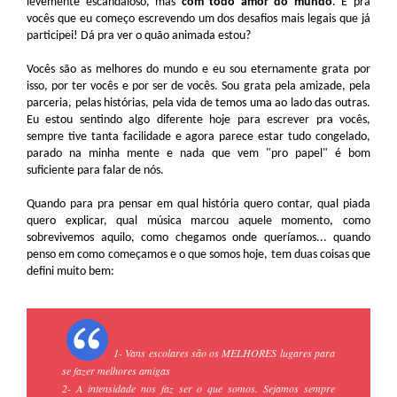
levemente escandaloso, mas
com todo amor do mundo
. É pra
vocês que eu começo escrevendo um dos desafios mais legais que já
participei! Dá pra ver o quão animada estou?
Vocês são as melhores do mundo e eu sou eternamente grata por
isso, por ter vocês e por ser de vocês. Sou grata pela amizade, pela
parceria, pelas histórias, pela vida de temos uma ao lado das outras.
Eu estou sentindo algo diferente hoje para escrever pra vocês,
sempre tive tanta facilidade e agora parece estar tudo congelado,
parado na minha mente e nada que vem "pro papel" é bom
suficiente para falar de nós.
Quando para pra pensar em qual história quero contar, qual piada
quero explicar, qual música marcou aquele momento, como
sobrevivemos aquilo, como chegamos onde queríamos... quando
penso em como começamos e o que somos hoje, tem duas coisas que
defini muito bem:
1- Vans escolares são os MELHORES lugares para
se fazer melhores amigas
2- A intensidade nos faz ser o que somos. Sejamos sempre