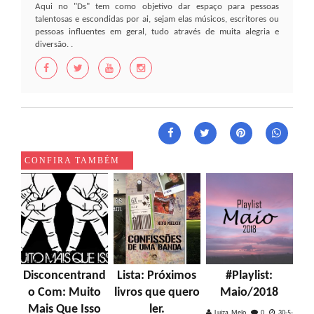
Aqui no "Ds" tem como objetivo dar espaço para pessoas
talentosas e escondidas por ai, sejam elas músicos, escritores ou
pessoas influentes em geral, tudo através de muita alegria e
diversão. .
CONFIRA TAMBÉM
Disconcentrand
Lista: Próximos
#Playlist:
o Com: Muito
livros que quero
Maio/2018
Mais Que Isso
ler.
Luiza Melo
0
30-5-