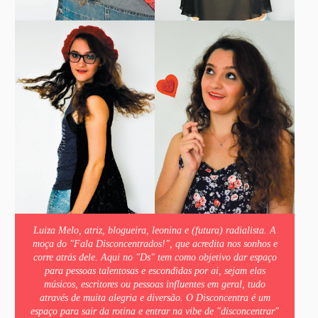
Luiza Melo, atriz, blogueira, leonina e (futura) radialista. A
moça do "Fala Disconcentrados!", que acredita nos sonhos e
corre atrás dele. Aqui no "Ds" tem como objetivo dar espaço
para pessoas talentosas e escondidas por ai, sejam elas
músicos, escritores ou pessoas influentes em geral, tudo
através de muita alegria e diversão. O Disconcentra é um
espaço para sair da rotina e entrar na vibe de "disconcentrar"