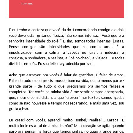
intensas.
E eu tenho a certeza que você riu do 1 concordando comigo e o dois
você deve estar gritando "Luiza, não somos intensa... Você que é a
senhorita intensidade do rolê!" E sim, somos todas intensas, juntas.
Pense comigo, são intensidades que se completam... É a
impulsividade, com a calma, a cabeça no lugar, a indecisa, a
corajosa, a sonhadora, a realista, a "pé no chão", a viajada... e todas
divididas em nós. Eu sou feliz e agradecida por isso.
Acho que escrever pra vocês é falar de gratidão. É falar de amor.
Falar de tudo o que precisamos de bom na vida, ou ao menos parte -
grande parte - de tudo o que precisamos pra sermos felizes e
completos. Ter vocês na minha vida é me sentir sempre abençoada,
que, mesmo com a distância que "crescer" nos fez ter, somos ligadas
como se não houvesse e tempo nos separando, e mais uma vez, sou
grata a isso.
Eu cresci com vocês, aprendi muito, sonhei, realizei... Caraca! É
muito forte essa tal de amizade, não? Meu coração se agita quando
paro pra pensar na força que temos juntas, no quão grande somos,