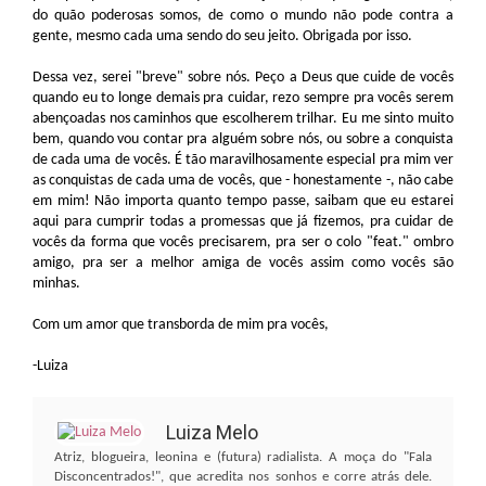
do quão poderosas somos, de como o mundo não pode contra a
gente, mesmo cada uma sendo do seu jeito. Obrigada por isso.
Dessa vez, serei "breve" sobre nós. Peço a Deus que cuide de vocês
quando eu to longe demais pra cuidar, rezo sempre pra vocês serem
abençoadas nos caminhos que escolherem trilhar. Eu me sinto muito
bem, quando vou contar pra alguém sobre nós, ou sobre a conquista
de cada uma de vocês. É tão maravilhosamente especial pra mim ver
as conquistas de cada uma de vocês, que - honestamente -, não cabe
em mim! Não importa quanto tempo passe, saibam que eu estarei
aqui para cumprir todas a promessas que já fizemos, pra cuidar de
vocês da forma que vocês precisarem, pra ser o colo "feat." ombro
amigo, pra ser a melhor amiga de vocês assim como vocês são
minhas.
Com um amor que transborda de mim pra vocês,
-Luiza
Luiza Melo
Atriz, blogueira, leonina e (futura) radialista. A moça do "Fala
Disconcentrados!", que acredita nos sonhos e corre atrás dele.