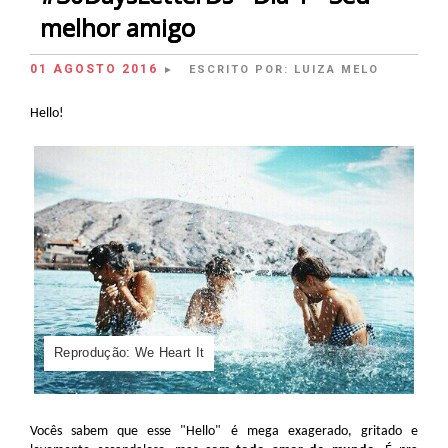
melhor amigo
01 AGOSTO 2016
ESCRITO POR:
LUIZA MELO
►
Hello!
Reprodução: We Heart It
Vocês sabem que esse "Hello" é mega exagerado, gritado e