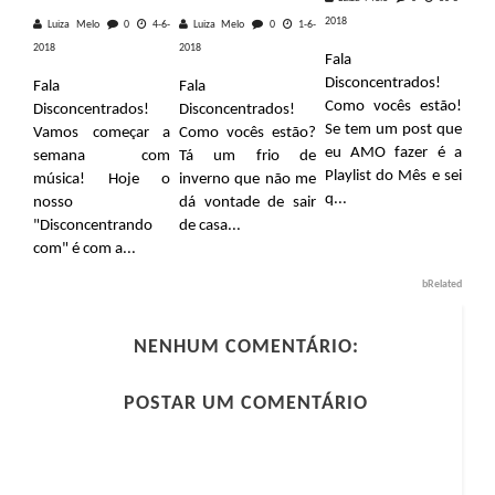
2018
Luiza Melo
0
4-6-
Luiza Melo
0
1-6-
2018
2018
Fala
Disconcentrados!
Fala
Fala
Como vocês estão!
Disconcentrados!
Disconcentrados!
Se tem um post que
Vamos começar a
Como vocês estão?
eu AMO fazer é a
semana com
Tá um frio de
Playlist do Mês e sei
música! Hoje o
inverno que não me
q...
nosso
dá vontade de sair
"Disconcentrando
de casa...
com" é com a...
bRelated
NENHUM COMENTÁRIO:
POSTAR UM COMENTÁRIO