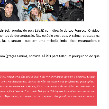
de Sol
, produzido pela
Life3D
com direção de Leo Fonseca. O vídeo
ntos de descontração, fãs, estúdio e estrada. A calma retratada na
, faz a canção - que tem uma melodia linda - ficar encantadora e
om (graças a mim), convidei a
Hels
para falar um pouquinho do que
música, foram uma das coisas que mais me animaram durante a semana. Estava
como me decepcionar. Apesar de não ser exatamente profissional para opinar
ima, com os cortes entre shows, fãs e os momentos de curtição dos membros da
como é fácil "sentí-la". Ao ouvir Pedaço de Sol é quase instantâneo pensar em um
ões. Algo ótimo para quem precisa esquecer dos problemas por um instante e