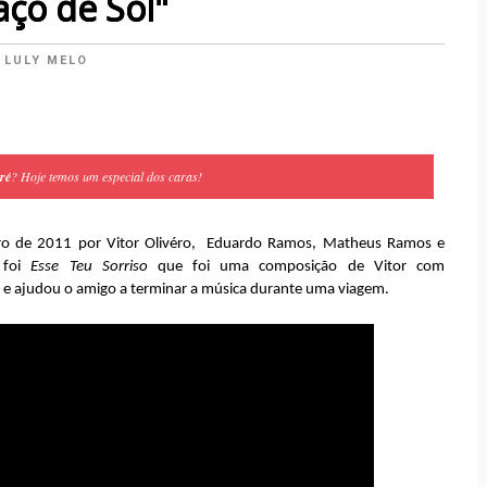
ço de Sol"
:
LULY MELO
ré
? Hoje temos um especial dos caras!
ro de 2011 por Vitor Olivéro, Eduardo Ramos, Matheus Ramos e
 foi
Esse Teu Sorriso
que foi uma composição de Vitor com
 e ajudou o amigo a terminar a música durante uma viagem.