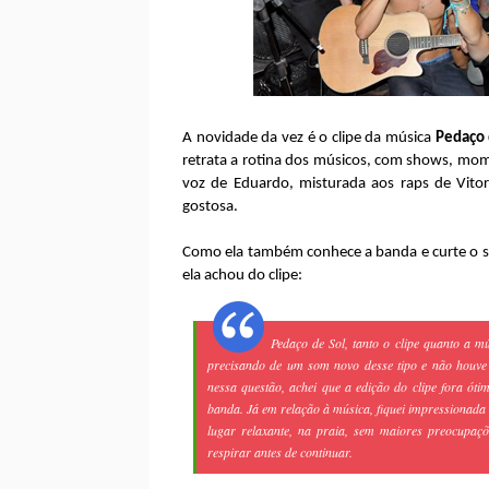
A novidade da vez é o clipe da música
Pedaço 
retrata a rotina dos músicos, com shows, mome
voz de Eduardo, misturada aos raps de Vitor
gostosa.
Como ela também conhece a banda e curte o s
ela achou do clipe:
Pedaço de Sol
, tanto o clipe quanto a 
precisando de um som novo desse tipo e não houve 
nessa questão, achei que a edição do clipe fora ót
banda. Já em relação à música, fiquei impressionada 
lugar relaxante, na praia, sem maiores preocupaç
respirar antes de continuar.