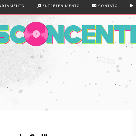
RTAMENTO
ENTRETENIMENTO
CONTATO
 E BELEZA
MÚSICA
 REAL
LIVROS
ENS
TEATRO
EXÕES
FILMES
SÉRIES
FOTOGRAFIA