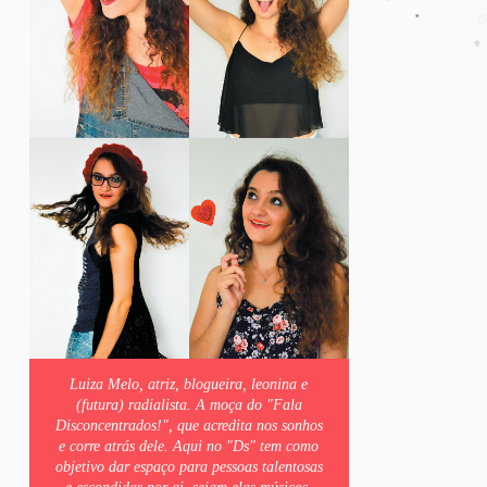
Luiza Melo, atriz, blogueira, leonina e
(futura) radialista. A moça do "Fala
Disconcentrados!", que acredita nos sonhos
e corre atrás dele. Aqui no "Ds" tem como
objetivo dar espaço para pessoas talentosas