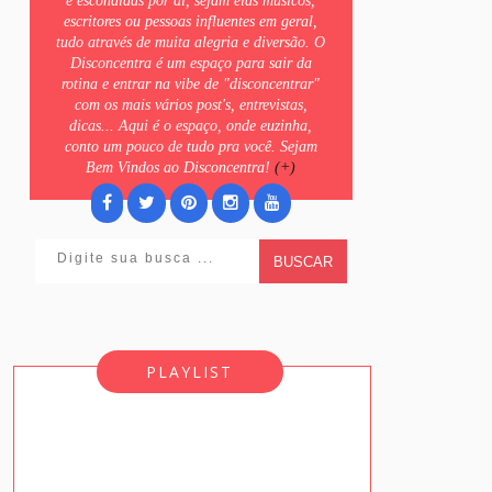
e escondidas por ai, sejam elas músicos,
escritores ou pessoas influentes em geral,
tudo através de muita alegria e diversão. O
Disconcentra é um espaço para sair da
rotina e entrar na vibe de "disconcentrar"
com os mais vários post's, entrevistas,
dicas... Aqui é o espaço, onde euzinha,
conto um pouco de tudo pra você. Sejam
Bem Vindos ao Disconcentra!
(+)
BUSCAR
PLAYLIST